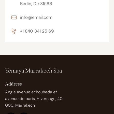
Berlin, De 81566
info@email.com
+1 840 841 25 69
Yemaya Marrakech Spa
Address
Angle avenue echouhada et
avenue de paris, Hivernage, 40
000, Marrakech