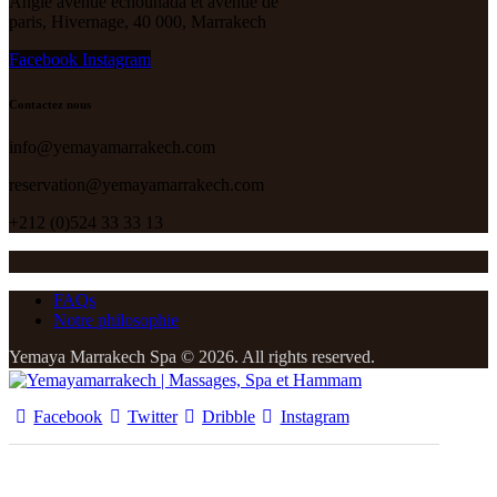
Angle avenue echouhada et avenue de
paris, Hivernage, 40 000, Marrakech
Facebook
Instagram
Contactez nous
info@yemayamarrakech.com
reservation@yemayamarrakech.com
+212 (0)524 33 33 13
FAQs
Notre philosophie
Yemaya Marrakech Spa © 2026. All rights reserved.
Facebook
Twitter
Dribble
Instagram